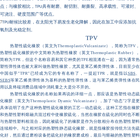
点；与橡胶相比，
TPU
具有耐磨、耐切割、耐撕裂、高承载性、可灌封、
可浇注、硬度范围广等优点。
7
TPU
耐候比较差，在太阳光下易发生老化降解，因此在加工中应添加抗
氧剂及光稳定剂。
TPV
热塑性硫化橡胶（英文为ThermoplasticVulcanizate），简称为TPV，
热塑性硫化橡胶的中文简称为热塑性橡胶（英文Thermoplastic Rubber），
简称为TPR，但这个名称容易和其它种类的TPE相混淆在一起，因为通常热
塑性弹性体也被大家叫做热塑性橡胶，尤其是苯乙烯类弹性体，目前至少在
中国似乎”TPR”已经成为它的专有名称了，一提起TPR，就是指以
SBS
、
SEBS
等苯乙烯类弹性体为基料的热塑性弹性体，这与苯乙烯类弹性体在民
用以及终端消费品领域中消耗量之大是分不开的。
热塑性硫化橡胶的名称如果再说的详细一点，那应该是热塑性动态硫
化橡胶（英文为Thermoplastic Dyamic Vulcanizate），加了“动态”2字是更
具体说明了生产这种热塑性硫化橡胶的工艺—动态硫化，这种工艺指在橡胶
和热塑性塑料熔融共混过程中使橡胶硫化，当然在橡胶在硫化的同时也不断
与热塑性塑料相混合，因此被硫化了的橡胶是作为分散相分布在热塑性塑料
连续相中。与之相对应的热塑性静态硫化橡胶，就是指橡胶按传统方法先硫
化好，然后通过磨粉设备把硫化好的橡胶磨成粉，最后与熔融的热塑性塑料