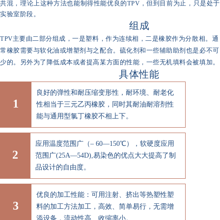
共混，理论上这种方法也能制得性能优良的TPV，但到目前为止，只是处于
实验室阶段。
组成
TPV主要由二部分组成，一是塑料，作为连续相，二是橡胶作为分散相。通
常橡胶需要与软化油或增塑剂与之配合。硫化剂和一些辅助助剂也是必不可
少的。另外为了降低成本或者提高某方面的性能，一些无机填料会被填加。
具体性能
良好的弹性和耐压缩变形性，耐环境、耐老化
1
性相当于三元乙丙橡胶，同时其耐油耐溶剂性
能与通用型氯丁橡胶不相上下。
应用温度范围广（– 60—150℃），软硬度应用
2
范围广(25A—54D),易染色的优点大大提高了制
品设计的自由度。
优良的加工性能：可用注射、挤出等热塑性塑
3
料的加工方法加工，高效、简单易行，无需增
添设备，流动性高、收缩率小。