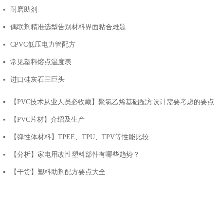
耐磨助剂
넷
偶联剂精准选型告别材料界面粘合难题
넷
CPVC低压电力管配方
넷
常见塑料熔点温度表
넷
进口硅灰石三巨头
넷
【PVC技术从业人员必收藏】聚氯乙烯基础配方设计需要考虑的要点
넷
【PVC片材】介绍及生产
넷
【弹性体材料】TPEE、TPU、TPV等性能比较
넷
【分析】家电用改性塑料部件有哪些趋势？
넷
【干货】塑料助剂配方要点大全
넷