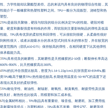
性、力学性能却比聚酯型差些。总的来说均具有良好的物理综合性能，其
性能介于一般橡胶和热塑性塑料之间。
TPU
一般分为混炼型、浇铸型和热
塑型。
2
TPU
是嵌段共聚物，硬段与软段的组分比例决定
TPU
的性能。硬段对模
量、硬度和撕裂强度有特殊的作用，而软段则主要影响制品的弹性及低温
性能。
TPU
具有优异的柔软性和回弹性，可从很软到很硬，从柔曲性很好
到刚性很大，或者从能吸水分的亲水型式到排斥水的憎水型，并在较宽的
硬度范围内（邵氏
A10-D75
）保持较高的弹性，在相同硬度下比其他弹性
体承载能力高。
3
TPU
具有优良的耐磨性，其耐磨性是天然橡胶的
2-10
倍；断裂伸长率高达
600%~800%
，比天然橡胶高出
300%
。
4
TPU
的抗冲击强度比较高，密度为
1.14-1.22g/cm3,
抗张强度
30-65MPa,
酯
℃
类
TPU
略高于醚类
TPU;
热性能也较高
,
长期使用温度在
-50-90
的温度下还
表现出其良好的柔软弹性
.
5
TPU
耐化学性、耐油性、耐辐射、耐氧性、耐臭氧性、耐疲劳性及抗振
性良好，耐热性也比较高，而模塑和加工成本低。
6
与金属材料相比，
TPU
制品具有重量轻、噪音低、耐磨耗、加工费用低
及耐腐蚀等优点；与塑料相比，
TPU
具有不发脆、弹性记忆、耐磨等优