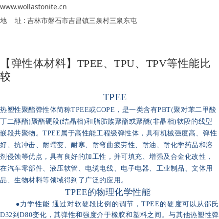
www.wollastonite.cn
地 址 : 吉林市磐石市吉昌镇三泉村三泉东屯
【弹性体材料】TPEE、TPU、TPV等性能比
较
TPEE
热塑性聚酯弹性体简称TPEE或COPE，是一类含有PBT(聚对苯二甲酸
丁二醇酯)聚酯硬段(结晶相)和脂肪族聚酯或聚醚(非晶相)软段的线型
嵌段共聚物。TPEE属于高性能工程级弹性体，具有机械强度高、弹性
好、抗冲击、耐蠕变、耐寒、耐弯曲疲劳性、耐油、耐化学药品和溶
剂侵蚀等优点，具有良好的加工性，并可填充、增强及合金化改性，
在汽车零部件、液压软管、电缆电线、电子电器、工业制品、文体用
品、生物材料等领域得到了广泛的应用。
TPEE的物理化学性能
●力学性能 通过对软硬段比例的调节，TPEE的硬度可以从邵氏
D32到D80变化，其弹性和强度介于橡胶和塑料之间。与其他热塑性弹