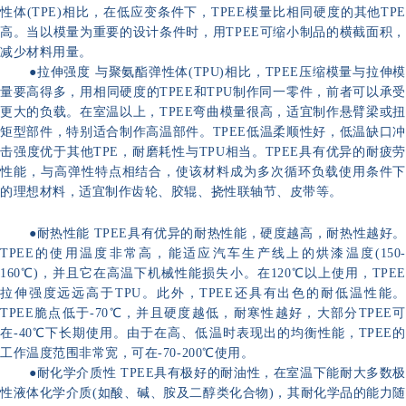
性体(TPE)相比，在低应变条件下，TPEE模量比相同硬度的其他TPE
高。当以模量为重要的设计条件时，用TPEE可缩小制品的横截面积，
减少材料用量。
●拉伸强度 与聚氨酯弹性体(TPU)相比，TPEE压缩模量与拉伸模
量要高得多，用相同硬度的TPEE和TPU制作同一零件，前者可以承受
更大的负载。在室温以上，TPEE弯曲模量很高，适宜制作悬臂梁或扭
矩型部件，特别适合制作高温部件。TPEE低温柔顺性好，低温缺口冲
击强度优于其他TPE，耐磨耗性与TPU相当。TPEE具有优异的耐疲劳
性能，与高弹性特点相结合，使该材料成为多次循环负载使用条件下
的理想材料，适宜制作齿轮、胶辊、挠性联轴节、皮带等。
●耐热性能 TPEE具有优异的耐热性能，硬度越高，耐热性越好。
TPEE的使用温度非常高，能适应汽车生产线上的烘漆温度(150-
160℃)，并且它在高温下机械性能损失
小。在120℃以上使用，TPEE
拉伸强度远远高于TPU。此外，TPEE还具有出色的耐低温性能。
TPEE脆点低于-70℃，并且硬度越低，耐寒性越好，大部分TPEE可
在-40℃下长期使用。由于在高、低温时表现出的均衡性能，TPEE的
工作温度范围非常宽，可在-70-200℃使用。
●耐化学介质性 TPEE具有极好的耐油性，在室温下能耐大多数极
性液体化学介质(如酸、碱、胺及二醇类化合物)，其耐化学品的能力随