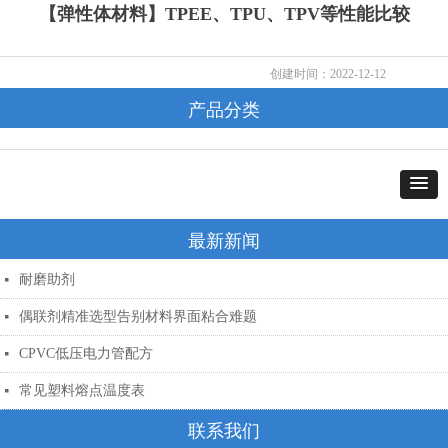
【弹性体材料】TPEE、TPU、TPV等性能比较
创建时间：
2022-12-12
产品分类
最新新闻
耐磨助剂
넷
偶联剂精准选型告别材料界面粘合难题
넷
CPVC低压电力管配方
넷
常见塑料熔点温度表
넷
联系我们