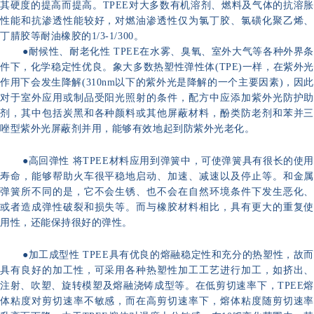
其硬度的提高而提高。TPEE对大多数有机溶剂、燃料及气体的抗溶胀
性能和抗渗透性能较好，对燃油渗透性仅为氯丁胶、氯磺化聚乙烯、
丁腈胶等耐油橡胶的1/3-1/300。
●耐候性、耐老化性 TPEE在水雾、臭氧、室外大气等各种外界条
件下，化学稳定性优良。象大多数热塑性弹性体(TPE)一样，在紫外光
作用下会发生降解(310nm以下的紫外光是降解的一个主要因素)，因此
对于室外应用或制品受阳光照射的条件，配方中应添加紫外光防护助
剂，其中包括炭黑和各种颜料或其他屏蔽材料，酚类防老剂和苯并三
唑型紫外光屏蔽剂并用，能够有效地起到防紫外光老化。
●高回弹性 将TPEE材料应用到弹簧中，可使弹簧具有很长的使用
寿命，能够帮助火车很平稳地启动、加速、减速以及停止等。和金属
弹簧所不同的是，它不会生锈、也不会在自然环境条件下发生恶化、
或者造成弹性破裂和损失等。而与橡胶材料相比，具有更大的重复使
用性，还能保持很好的弹性。
●加工成型性 TPEE具有优良的熔融稳定性和充分的热塑性，故而
具有良好的加工性，可采用各种热塑性加工工艺进行加工，如挤出、
注射、吹塑、旋转模塑及熔融
浇铸成型等。在低剪切速率下，TPEE熔
体粘度对剪切速率不敏感，而在高剪切速率下，熔体粘度随剪切速率