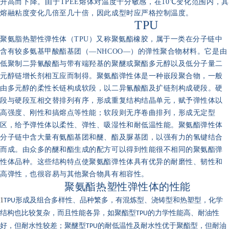
升高而下降。由于TPEE熔体对温度十分敏感，在10℃变化范围内，其
熔融粘度变化几倍至几十倍，因此成型时应严格控制温度。
TPU
聚氨脂热塑性弹性体（TPU）又称聚氨酯橡胶，属于一类在分子链中
含有较多氨基甲酸酯基团（—NHCOO—）的弹性聚合物材料。它是由
低聚制二异氰酸酯与带有端羟基的聚醚或聚酯多元醇以及低分子量二
元醇链增长剂相互应而制得。聚氨酯弹性体是一种嵌段聚合物，一般
由多元醇的柔性长链构成软段，以二异氰酸酯及扩链剂构成硬段。硬
段与硬段互相交替排列有序，形成重复结构结晶单元，赋予弹性体以
高强度、刚性和搞熔点等性能；软段则无序卷曲排列，形成无定型
区，给予弹性体以柔性、弹性、吸湿性和耐低温性能。聚氨酯弹性体
分子链中含大量有氨酯基团和醚、酯及脲基团，以强有力的氢键结合
而成。由众多的醚和酯生成的配方可以得到性能很不相同的聚氨酯弹
性体品种。这些结构特点使聚氨酯弹性体具有优异的耐磨性、韧性和
高弹性，也很容易与其他聚合物具有相容性。
聚氨酯热塑性弹性体的性能
1
TPU
形成及组合多样性、品种繁多，有混炼型、浇铸型和热塑型，化学
结构也比较复杂，而且性能各异，如聚酯型
TPU
的力学性能高、耐油性
好，但耐水性较差；聚醚型
TPU
的耐低温性及耐水性优于聚酯型，但耐油