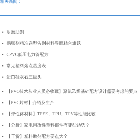
相关新闻：
耐磨助剂
넷
偶联剂精准选型告别材料界面粘合难题
넷
CPVC低压电力管配方
넷
常见塑料熔点温度表
넷
进口硅灰石三巨头
넷
【PVC技术从业人员必收藏】聚氯乙烯基础配方设计需要考虑的要点
넷
【PVC片材】介绍及生产
넷
【弹性体材料】TPEE、TPU、TPV等性能比较
넷
【分析】家电用改性塑料部件有哪些趋势？
넷
【干货】塑料助剂配方要点大全
넷